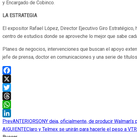
y Encargado de Cobinco.
LA ESTRATEGIA
El expositor Rafael López, Director Ejecutivo Giro Estratégico
centro de estudios donde se aproveche lo mejor que sabe cada u
Planes de negocios, intervenciones que buscan el apoyo externo
jefe de prensa, doctor en comunicaciones y una serie de títulos
Facebook
X
Twitter
Threads
WhatsApp
Prev
ANTERIOR
SONY deja, oficialmente, de producir Walman’s
LinkedIn
AIGUIENTE
Claro y Telmex se unirán para hacerle el peso a VTR