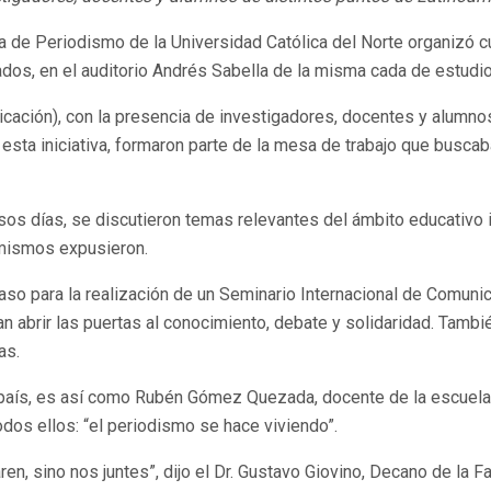
 de Periodismo de la Universidad Católica del Norte organizó cu
sados, en el auditorio Andrés Sabella de la misma cada de estudi
cación), con la presencia de investigadores, docentes y alumn
de esta iniciativa, formaron parte de la mesa de trabajo que busc
sos días, se discutieron temas relevantes del ámbito educativo i
 mismos expusieron.
paso para la realización de un Seminario Internacional de Comun
n abrir las puertas al conocimiento, debate y solidaridad. Tambié
as.
el país, es así como Rubén Gómez Quezada, docente de la escuel
dos ellos: “el periodismo se hace viviendo”.
ren, sino nos juntes”, dijo el Dr. Gustavo Giovino, Decano de la F