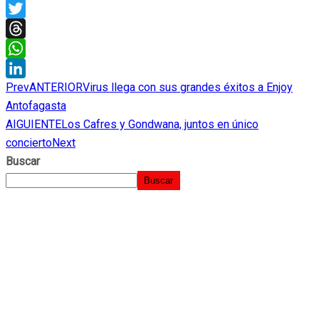
X
Twitter
Threads
WhatsApp
Prev
ANTERIOR
Virus llega con sus grandes éxitos a Enjoy
LinkedIn
Antofagasta
AIGUIENTE
Los Cafres y Gondwana, juntos en único
concierto
Next
Buscar
Buscar