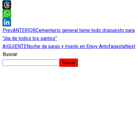
Twitter
Threads
WhatsApp
Prev
ANTERIOR
Cementerio general tiene todo dispuesto para
LinkedIn
“dia de todos los santos”
AIGUIENTE
Noche de juego y miedo en Enjoy Antofagasta
Next
Buscar
Buscar