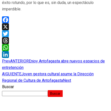
éxito rotundo, por lo que es, sin duda, un espectáculo
imperdible.
Facebook
X
Twitter
Threads
WhatsApp
Prev
ANTERIOR
Enjoy Antofagasta abre nuevos espacios de
LinkedIn
entretención
AIGUIENTE
Joven gestora cultural asume la Dirección
Regional de Cultura de Antofagasta
Next
Buscar
Buscar