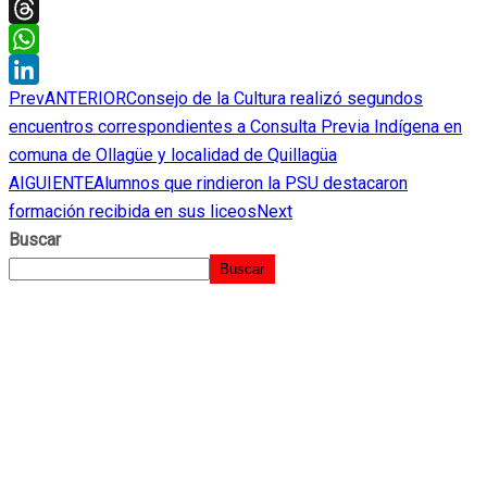
Twitter
Threads
WhatsApp
Prev
ANTERIOR
Consejo de la Cultura realizó segundos
LinkedIn
encuentros correspondientes a Consulta Previa Indígena en
comuna de Ollagüe y localidad de Quillagüa
AIGUIENTE
Alumnos que rindieron la PSU destacaron
formación recibida en sus liceos
Next
Buscar
Buscar