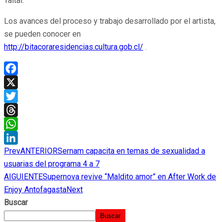
Taltal.
Los avances del proceso y trabajo desarrollado por el artista,
se pueden conocer en
http://bitacoraresidencias.cultura.gob.cl/
.
Facebook
X
Twitter
Threads
WhatsApp
Prev
ANTERIOR
Sernam capacita en temas de sexualidad a
LinkedIn
usuarias del programa 4 a 7
AIGUIENTE
Supernova revive “Maldito amor” en After Work de
Enjoy Antofagasta
Next
Buscar
Buscar