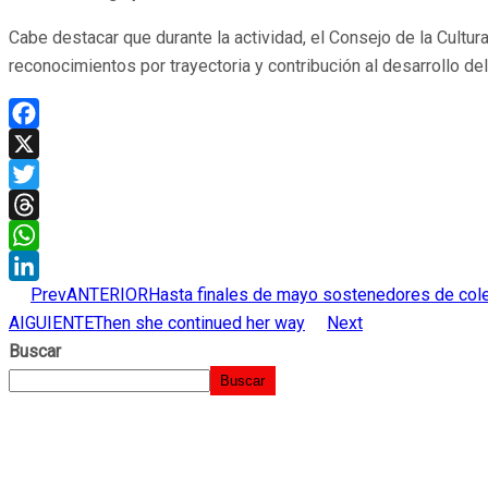
Cabe destacar que durante la actividad, el Consejo de la Cultur
reconocimientos por trayectoria y contribución al desarrollo de
Facebook
X
Twitter
Threads
WhatsApp
Prev
ANTERIOR
Hasta finales de mayo sostenedores de cole
LinkedIn
AIGUIENTE
Then she continued her way
Next
Buscar
Buscar