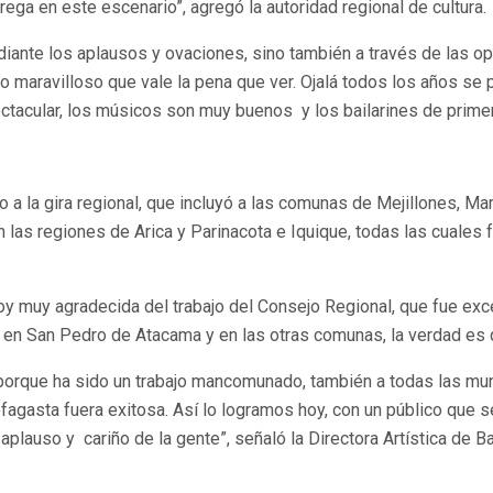
rega en este escenario”, agregó la autoridad regional de cultura.
te los aplausos y ovaciones, sino también a través de las opini
o maravilloso que vale la pena que ver. Ojalá todos los años se
tacular, los músicos son muy buenos y los bailarines de primer
a la gira regional, que incluyó a las comunas de Mejillones, Mar
n las regiones de Arica y Parinacota e Iquique, todas las cuales 
y muy agradecida del trabajo del Consejo Regional, que fue excel
n en San Pedro de Atacama y en las otras comunas, la verdad es
orque ha sido un trabajo mancomunado, también a todas las muni
ofagasta fuera exitosa. Así lo logramos hoy, con un público que 
plauso y cariño de la gente”, señaló la Directora Artística de B