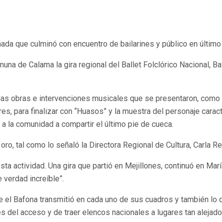
nada que culminó con encuentro de bailarines y público en último
muna de Calama la gira regional del Ballet Folclórico Nacional, B
as obras e intervenciones musicales que se presentaron, como “
 para finalizar con “Huasos” y la muestra del personaje caracter
 a la comunidad a compartir el último pie de cueca.
ro, tal como lo señaló la Directora Regional de Cultura, Carla Red
sta actividad. Una gira que partió en Mejillones, continuó en Ma
 verdad increíble”.
e el Bafona transmitió en cada uno de sus cuadros y también lo
vés del acceso y de traer elencos nacionales a lugares tan aleja