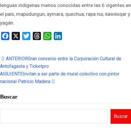
lenguas indígenas menos conocidas entre las 6 vigentes en
el país, mapudungun, aymara, quechua, rapa nui, kawésqar y
yagán.
Facebook
X
Twitter
Threads
WhatsApp
LinkedIn
ANTERIOR
Gran convenio entre la Corporación Cultural de
Antofagasta y Ticketpro
AIGUIENTE
Invitan a ser parte de mural colectivo con pintor
nacional Patricio Madera
Buscar
Buscar