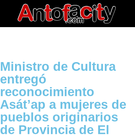
Ministro de Cultura
entregó
reconocimiento
Asát’ap a mujeres de
pueblos originarios
de Provincia de El