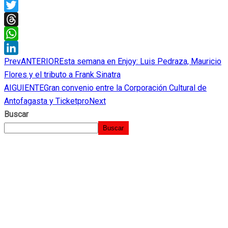
X
Twitter
Threads
WhatsApp
Prev
ANTERIOR
Esta semana en Enjoy: Luis Pedraza, Mauricio
LinkedIn
Flores y el tributo a Frank Sinatra
AIGUIENTE
Gran convenio entre la Corporación Cultural de
Antofagasta y Ticketpro
Next
Buscar
Buscar