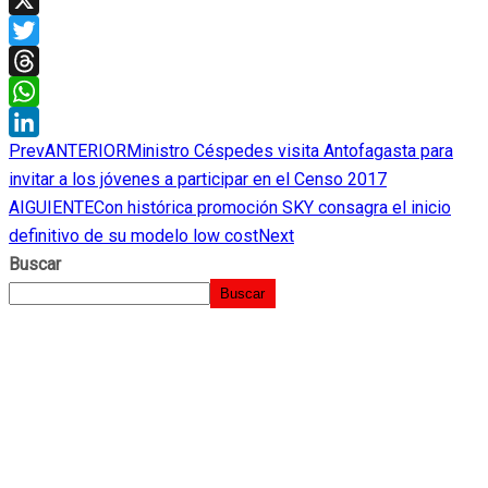
X
Twitter
Threads
WhatsApp
Prev
ANTERIOR
Ministro Céspedes visita Antofagasta para
LinkedIn
invitar a los jóvenes a participar en el Censo 2017
AIGUIENTE
Con histórica promoción SKY consagra el inicio
definitivo de su modelo low cost
Next
Buscar
Buscar