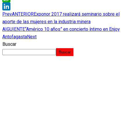
WhatsApp
Prev
ANTERIOR
Exponor 2017 realizará seminario sobre el
LinkedIn
aporte de las mujeres en la industria minera
AIGUIENTE
“Américo 10 años” en concierto íntimo en Enjoy
Antofagasta
Next
Buscar
Buscar