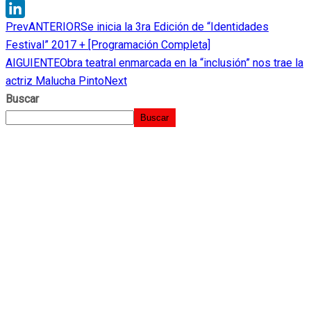
WhatsApp
Prev
ANTERIOR
Se inicia la 3ra Edición de “Identidades
LinkedIn
Festival” 2017 + [Programación Completa]
AIGUIENTE
Obra teatral enmarcada en la “inclusión” nos trae la
actriz Malucha Pinto
Next
Buscar
Buscar