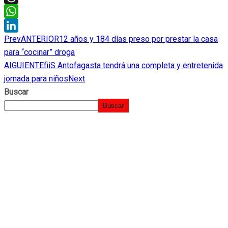
Threads
WhatsApp
Prev
ANTERIOR
12 años y 184 días preso por prestar la casa
LinkedIn
para “cocinar” droga
AIGUIENTE
fiiS Antofagasta tendrá una completa y entretenida
jornada para niños
Next
Buscar
Buscar