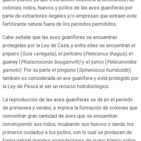
colonias, nidos, huevos y pollos de las aves guaníferas por
parte de extractores ilegales y/o empresas que extraen este
fertilizante natural fuera de los periodos permitidos.
Cabe señalar que las aves guaníferas se encuentran
protegidas por la Ley de Caza, y entre ellas se encuentran el
piquero (
Sula variegata)
, el pelícano (
Pelecanus thagus)
, el
guanay (
Phalacrocorax bouganvilli)
y el yunco (
Pelecanoides
garnotii)
. Por su parte el pingüino (
Spheniscus humboldti)
,
también es considerada un ave guanífera y está protegido por
la Ley de Pesca al ser un recurso hidrobiológico.
La reproducción de las aves guaníferas se da en el período
de primavera y verano, e implica la formación de colonias que
concentran gran cantidad de aves que se encuentran
construyendo sus nidos, incubando sus huevos o dando los
primeros cuidados a los pollos, con lo cual se producen de
forma natural grandes acumulaciones de guano blanco sobre