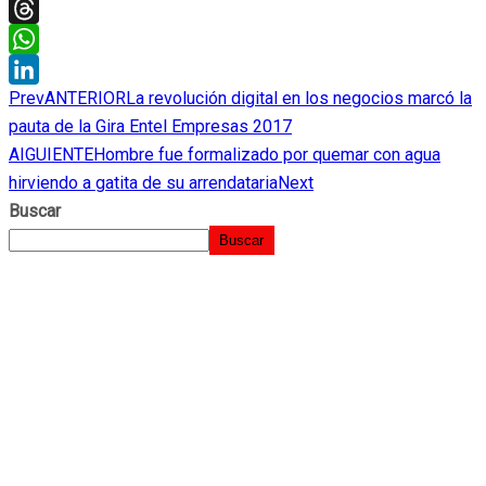
Twitter
Threads
WhatsApp
Prev
ANTERIOR
La revolución digital en los negocios marcó la
LinkedIn
pauta de la Gira Entel Empresas 2017
AIGUIENTE
Hombre fue formalizado por quemar con agua
hirviendo a gatita de su arrendataria
Next
Buscar
Buscar