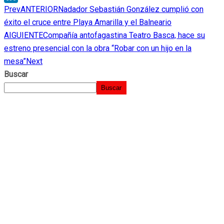
Prev
ANTERIOR
Nadador Sebastián González cumplió con
LinkedIn
éxito el cruce entre Playa Amarilla y el Balneario
AIGUIENTE
Compañía antofagastina Teatro Basca, hace su
estreno presencial con la obra “Robar con un hijo en la
mesa”
Next
Buscar
Buscar