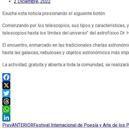
2 Diciembre, 2022
Esucha esta noticia presionando el siguiente botón:
Comenzando por los telescopios, sus tipos y características, 
telescopios hasta los límites del universo” del astrofísico Dr. 
El encuentro, enmarcado en las tradicionales charlas astronómic
hasta las galaxias, nebulosas y objetos astronómicos más imp
La actividad, gratuita y abierta a toda la comunidad, se realiz
Facebook
X
Twitter
Threads
WhatsApp
Prev
ANTERIOR
Festival Internacional de Poesía y Arte de los
LinkedIn