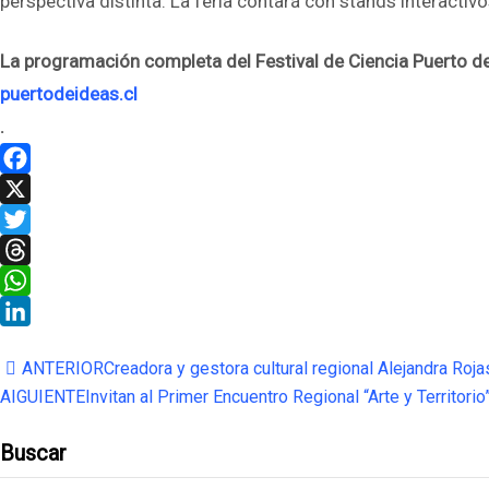
perspectiva distinta. La feria contará con stands interactivo
La programación completa del Festival de Ciencia Puerto d
puertodeideas.cl
.
Facebook
X
Twitter
Threads
WhatsApp
LinkedIn
ANTERIOR
Creadora y gestora cultural regional Alejandra Ro
AIGUIENTE
Invitan al Primer Encuentro Regional “Arte y Territor
Buscar