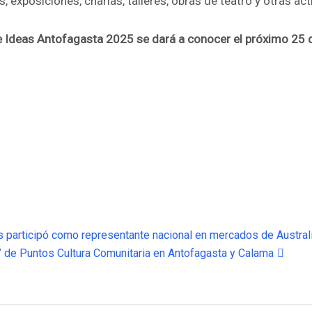
s, exposiciones, charlas, talleres, obras de teatro y otras a
e Ideas Antofagasta 2025 se dará a conocer el próximo 25 d
jas participó como representante nacional en mercados de Austra
io” de Puntos Cultura Comunitaria en Antofagasta y Calama