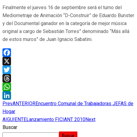
Finalmente el jueves 16 de septiembre será el turno del
Mediometraje de Animación “D-Construir” de Eduardo Bunster
y del Documental ganador en la categoría de mejor música
original a cargo de Sebastián Torres” denominado “Más allá
de estos muros” de Juan Ignacio Sabatini.
Facebook
X
Twitter
Threads
WhatsApp
Prev
ANTERIOR
Encuentro Comunal de Trabajadoras JEFAS de
LinkedIn
Hogar
AIGUIENTE
Lanzamiento FICIANT 2010
Next
Buscar
Buscar