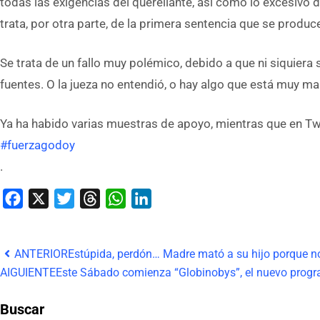
todas las exigencias del querellante, así como lo excesivo d
trata, por otra parte, de la primera sentencia que se produc
Se trata de un fallo muy polémico, debido a que ni siquiera 
fuentes. O la jueza no entendió, o hay algo que está muy mal
Ya ha habido varias muestras de apoyo, mientras que en Twi
#fuerzagodoy
.
Facebook
X
Twitter
Threads
WhatsApp
LinkedIn
ANTERIOR
Estúpida, perdón… Madre mató a su hijo porque no
AIGUIENTE
Este Sábado comienza “Globinobys”, el nuevo progra
Buscar