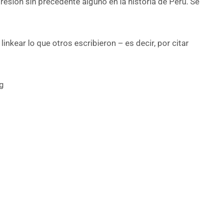
resión sin precedente alguno en la historia de Perú. Se
inkear lo que otros escribieron – es decir, por citar
ag