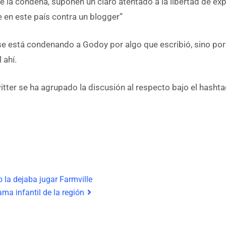
e la condena, suponen un claro atentado a la libertad de exp
e en este país contra un blogger”
se está condenando a Godoy por algo que escribió, sino por l
 ahí.
tter se ha agrupado la discusión al respecto bajo el hasht
 la dejaba jugar Farmville
ma infantil de la región