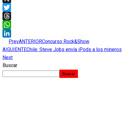
X
Twitter
Threads
WhatsApp
Prev
ANTERIOR
Concurso Rock&Show
LinkedIn
AIGUIENTE
Chile: Steve Jobs envía iPods a los mineros
Next
Buscar
Buscar