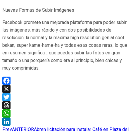
Nuevas Formas de Subir Imágenes
Facebook promete una mejorada plataforma para poder subir
las imágenes, más rápido y con dos posibilidades de
resolución, la normal y la máxima high resolution genial cool
bakan, super kame-hame-ha y todas esas cosas raras, lo que
en resumen significa… que puedes subir las fotos en gran
tamaño o una porquería como era al principio, bien chicas y
muy comprimidas.
Facebook
X
Twitter
Threads
WhatsApp
Prev
ANTERIOR
Abren licitación para instalar Café en Plaza del
LinkedIn