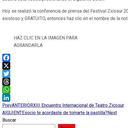
Hoy se realizó la conferencia de prensa del Festival Zicosur 2
existoso y GRATUITO, entonces haz clic en el nombre de la noti
HAZ CLIC EN LA IMAGEN PARA
AGRANDARLA
Facebook
X
Twitter
Threads
WhatsApp
Prev
ANTERIOR
XIII Encuentro Internacional de Teatro Zicosur
LinkedIn
AIGUIENTE
socio te acordaste de tomarte la pastilla?
Next
Buscar
Buscar