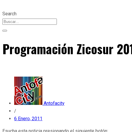
Search
Programación Zicosur 20
Antofacity
/
6 Enero, 2011
Esucha esta noticia presionando el siguiente botón: