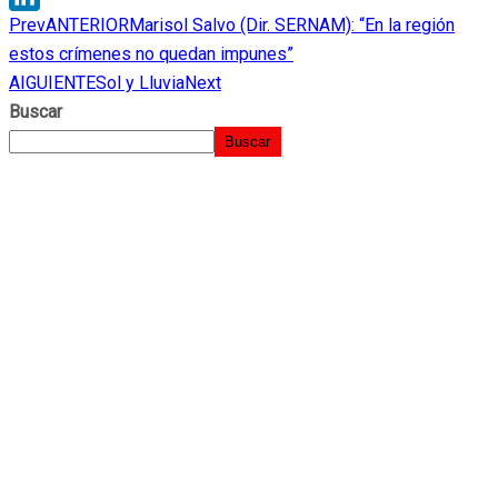
Prev
ANTERIOR
Marisol Salvo (Dir. SERNAM): “En la región
LinkedIn
estos crímenes no quedan impunes”
AIGUIENTE
Sol y Lluvia
Next
Buscar
Buscar