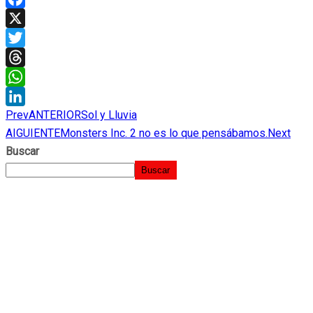
Facebook
X
Twitter
Threads
WhatsApp
Prev
ANTERIOR
Sol y Lluvia
LinkedIn
AIGUIENTE
Monsters Inc. 2 no es lo que pensábamos.
Next
Buscar
Buscar