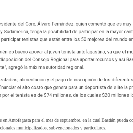
Presidente del Core, Álvaro Fernández, quien comentó que es muy
 y Sudamérica, tenga la posibilidad de participar en la mayor can
participar tenistas que están entre los 50 mejores del mundo en
n es bueno apoyar al joven tenista antofagastino, ya que el mod
la disposición del Consejo Regional para aportar recursos y así 
te”, agregó la máxima autoridad regional.
 estadías, alimentación y el pago de inscripción de los diferente
anciar el alto costo que genera para un deportista de elite la p
do por el tenista es de $74 millones, de los cuales $20 millones 
s en Antofagasta para el mes de septiembre, en la cual Bastián pueda com
acionales municipalizados, subvencionados y particulares.