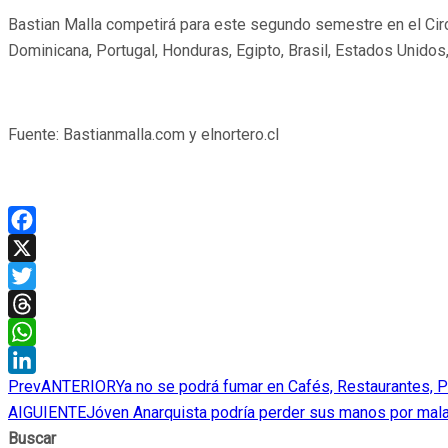
Bastian Malla competirá para este segundo semestre en el Circ
Dominicana, Portugal, Honduras, Egipto, Brasil, Estados Unidos,
Fuente: Bastianmalla.com y elnortero.cl
Facebook
X
Twitter
Threads
WhatsApp
Prev
ANTERIOR
Ya no se podrá fumar en Cafés, Restaurantes, 
LinkedIn
AIGUIENTE
Jóven Anarquista podría perder sus manos por mala 
Buscar