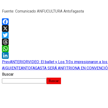
Fuente: Comunicado ANFUCULTURA Antofagasta
Facebook
X
Twitter
Threads
WhatsApp
Prev
ANTERIOR
VIDEO: El ballet y Los Tr3s impresionaron a lo
LinkedIn
AIGUIENTE
ANTOFAGASTA SERÁ ANFITRIONA EN CONVENCIÓ
Buscar
Buscar