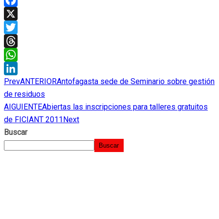
Facebook
X
Twitter
Threads
WhatsApp
Prev
ANTERIOR
Antofagasta sede de Seminario sobre gestión
LinkedIn
de residuos
AIGUIENTE
Abiertas las inscripciones para talleres gratuitos
de FICIANT 2011
Next
Buscar
Buscar