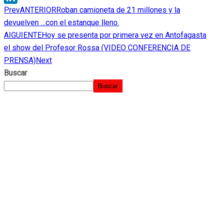
Prev
ANTERIOR
Roban camioneta de 21 millones y la
LinkedIn
devuelven …con el estanque lleno.
AIGUIENTE
Hoy se presenta por primera vez en Antofagasta
el show del Profesor Rossa (VIDEO CONFERENCIA DE
PRENSA)
Next
Buscar
Buscar