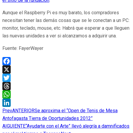
el sitio de la fundación
.
Aunque el Raspberry Pi es muy barato, los compradores
necesitan tener las demás cosas que se le conectan a un PC:
monitor, teclado, mouse, etc. Habrá que esperar a que lleguen
las nuevas unidades a ver si alcanzamos a adquirir una.
Fuente: FayerWayer
Facebook
X
Twitter
Threads
WhatsApp
Prev
ANTERIOR
Se aproxima el “Open de Tenis de Mesa
LinkedIn
Antofagasta Tierra de Oportunidades 2012”
AIGUIENTE
“Ayudarte con el Arte” llevó alegría a damnificados