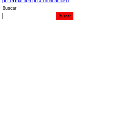
por el mal tiempo a Toconao
Next
Buscar
Buscar