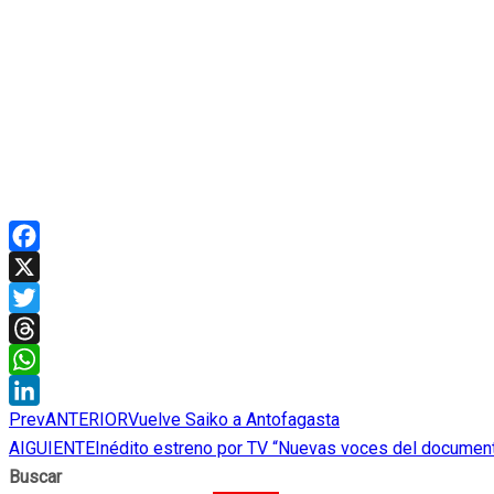
Facebook
X
Twitter
Threads
WhatsApp
Prev
ANTERIOR
Vuelve Saiko a Antofagasta
LinkedIn
AIGUIENTE
Inédito estreno por TV “Nuevas voces del document
Buscar