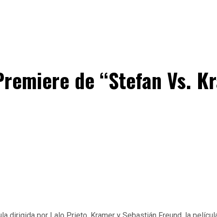
 Premiere de “Stefan Vs. K
dirigida por Lalo Prieto, Kramer y Sebastián Freund. la película 