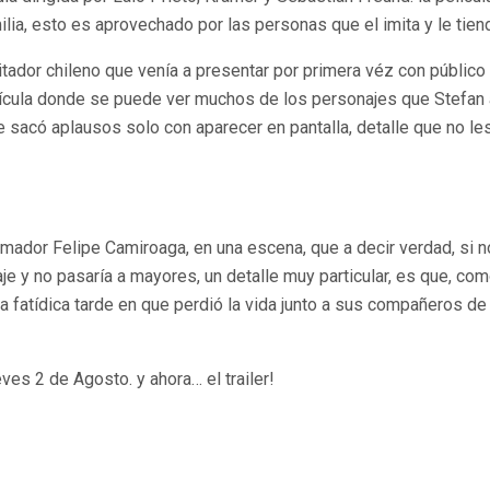
ilia, esto es aprovechado por las personas que el imita y le tien
mitador chileno que venía a presentar por primera véz con público
elícula donde se puede ver muchos de los personajes que Stefan a
ue sacó aplausos solo con aparecer en pantalla, detalle que no 
nimador Felipe Camiroaga, en una escena, que a decir verdad, si no
aje y no pasaría a mayores, un detalle muy particular, es que, co
a fatídica tarde en que perdió la vida junto a sus compañeros d
es 2 de Agosto. y ahora… el trailer!