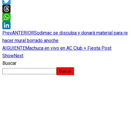
X
Twitter
Threads
WhatsApp
Prev
ANTERIOR
Sodimac se disculpa y donará material para re
LinkedIn
hacer mural borrado anoche
AIGUIENTE
Machuca en vivo en AC Club + Fiesta Post
Show
Next
Buscar
Buscar