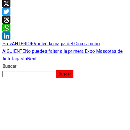
Facebook
X
Twitter
Threads
WhatsApp
Prev
ANTERIOR
Vuelve la magia del Circo Jumbo
LinkedIn
AIGUIENTE
No puedes faltar a la primera Expo Mascotas de
Antofagasta
Next
Buscar
Buscar