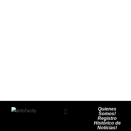
Quienes
Somos!
Registro
Espectáculos y Entretención
Salud y Deporte
Tecnología y Web
Medioambiente y Turismo
Histórico de
Noticias!