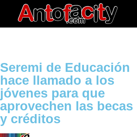
Seremi de Educación
hace llamado a los
jóvenes para que
aprovechen las becas
y créditos