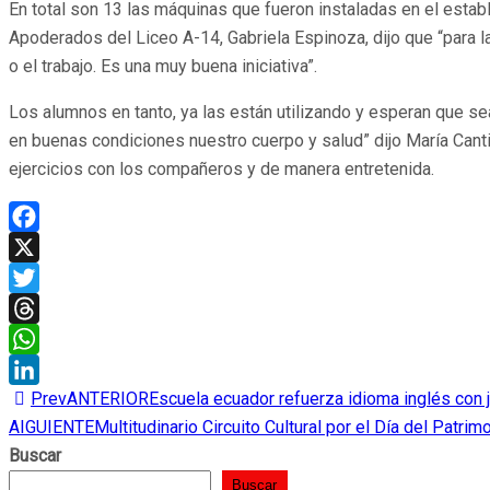
En total son 13 las máquinas que fueron instaladas en el esta
Apoderados del Liceo A-14, Gabriela Espinoza, dijo que “para 
o el trabajo. Es una muy buena iniciativa”.
Los alumnos en tanto, ya las están utilizando y esperan que s
en buenas condiciones nuestro cuerpo y salud” dijo María Canti
ejercicios con los compañeros y de manera entretenida.
Facebook
X
Twitter
Threads
WhatsApp
Prev
ANTERIOR
Escuela ecuador refuerza idioma inglés con
LinkedIn
AIGUIENTE
Multitudinario Circuito Cultural por el Día del Patri
Buscar
Buscar