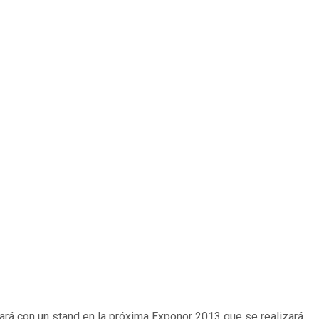
ará con un stand en la próxima Exponor 2013 que se realizará