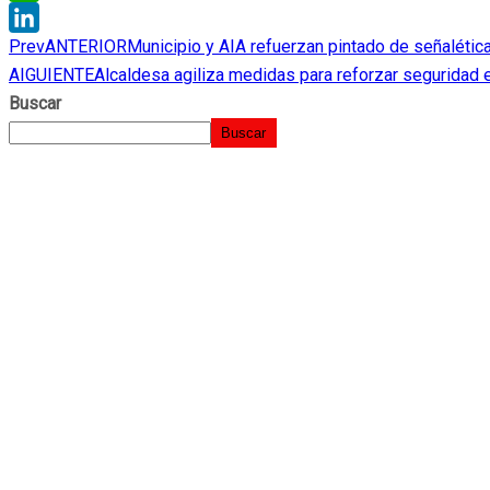
WhatsApp
Prev
ANTERIOR
Municipio y AIA refuerzan pintado de señalética
LinkedIn
AIGUIENTE
Alcaldesa agiliza medidas para reforzar seguridad 
Buscar
Buscar