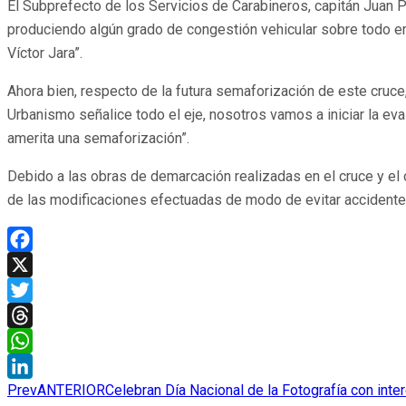
El Subprefecto de los Servicios de Carabineros, capitán Juan 
produciendo algún grado de congestión vehicular sobre todo en l
Víctor Jara”.
Ahora bien, respecto de la futura semaforización de este cruce,
Urbanismo señalice todo el eje, nosotros vamos a iniciar la eva
amerita una semaforización”.
Debido a las obras de demarcación realizadas en el cruce y el
de las modificaciones efectuadas de modo de evitar accidente
Facebook
X
Twitter
Threads
WhatsApp
Prev
ANTERIOR
Celebran Día Nacional de la Fotografía con int
LinkedIn