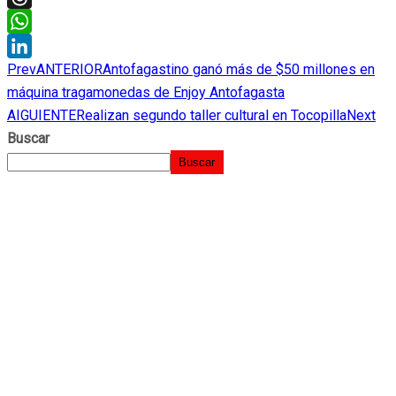
Threads
WhatsApp
Prev
ANTERIOR
Antofagastino ganó más de $50 millones en
LinkedIn
máquina tragamonedas de Enjoy Antofagasta
AIGUIENTE
Realizan segundo taller cultural en Tocopilla
Next
Buscar
Buscar