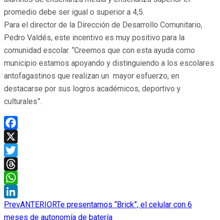
promedio debe ser igual o superior a 4,5.
Para el director de la Dirección de Desarrollo Comunitario,
Pedro Valdés, este incentivo es muy positivo para la
comunidad escolar. “Creemos que con esta ayuda como
municipio estamos apoyando y distinguiendo a los escolares
antofagastinos que realizan un mayor esfuerzo, en
destacarse por sus logros académicos, deportivo y
culturales”.
Facebook
X
Twitter
Threads
WhatsApp
Prev
ANTERIOR
Te presentamos “Brick”, el celular con 6
LinkedIn
meses de autonomía de batería