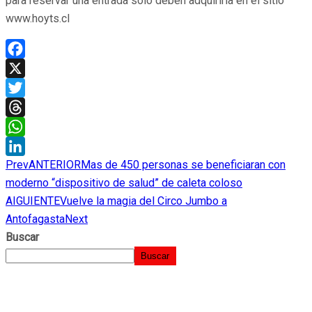
para reservar una entrada solo deben adquirirla en el sitio
www.hoyts.cl
Facebook
X
Twitter
Threads
WhatsApp
Prev
ANTERIOR
Mas de 450 personas se beneficiaran con
LinkedIn
moderno “dispositivo de salud” de caleta coloso
AIGUIENTE
Vuelve la magia del Circo Jumbo a
Antofagasta
Next
Buscar
Buscar