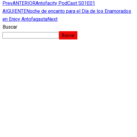
Prev
ANTERIOR
Antofacity PodCast S01E01
LinkedIn
AIGUIENTE
Noche de encanto para el Día de los Enamorados
en Enjoy Antofagasta
Next
Buscar
Buscar