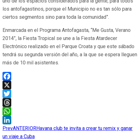
uno de los espacios considerados para la gente, para todos
los antofagastinos, porque el Municipio no es tan sólo para
ciertos segmentos sino para toda la comunidad”.
Enmarcada en el Programa Antofagasta, “Me Gusta, Verano
2014”, la Fiesta Tropical se une a la Fiesta Atardecer
Electrónico realizado en el Parque Croata y que este sábado
tendrá su segunda versión del año, a la que se espera lleguen
más de 10 mil asistentes.
Facebook
X
Twitter
Threads
WhatsApp
Prev
ANTERIOR
Havana club te invita a crear tu remix y ganar
LinkedIn
un viaje a Cuba