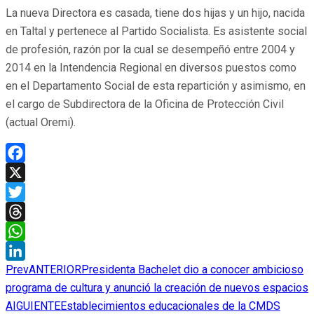
La nueva Directora es casada, tiene dos hijas y un hijo, nacida
en Taltal y pertenece al Partido Socialista. Es asistente social
de profesión, razón por la cual se desempeñó entre 2004 y
2014 en la Intendencia Regional en diversos puestos como
en el Departamento Social de esta repartición y asimismo, en
el cargo de Subdirectora de la Oficina de Protección Civil
(actual Oremi).
Facebook
X
Twitter
Threads
WhatsApp
Prev
ANTERIOR
Presidenta Bachelet dio a conocer ambicioso
LinkedIn
programa de cultura y anunció la creación de nuevos espacios
AIGUIENTE
Establecimientos educacionales de la CMDS