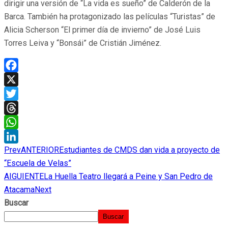
dirigir una versión de “La vida es sueño” de Calderón de la
Barca. También ha protagonizado las películas “Turistas” de
Alicia Scherson “El primer día de invierno” de José Luis
Torres Leiva y “Bonsái” de Cristián Jiménez.
Facebook
X
Twitter
Threads
WhatsApp
Prev
ANTERIOR
Estudiantes de CMDS dan vida a proyecto de
LinkedIn
“Escuela de Velas”
AIGUIENTE
La Huella Teatro llegará a Peine y San Pedro de
Atacama
Next
Buscar
Buscar