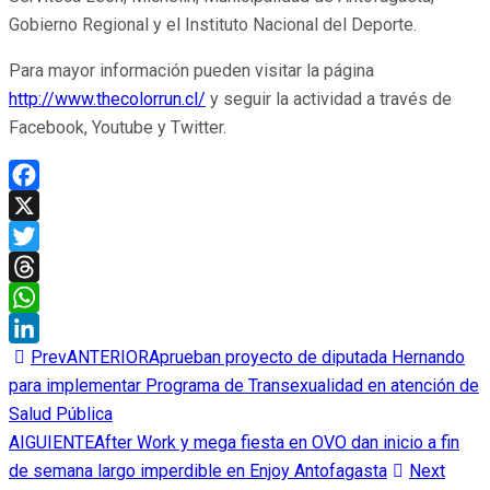
Gobierno Regional y el Instituto Nacional del Deporte.
Para mayor información pueden visitar la página
http://www.thecolorrun.cl/
y seguir la actividad a través de
Facebook, Youtube y Twitter.
Facebook
X
Twitter
Threads
WhatsApp
Prev
ANTERIOR
Aprueban proyecto de diputada Hernando
LinkedIn
para implementar Programa de Transexualidad en atención de
Salud Pública
AIGUIENTE
After Work y mega fiesta en OVO dan inicio a fin
de semana largo imperdible en Enjoy Antofagasta
Next