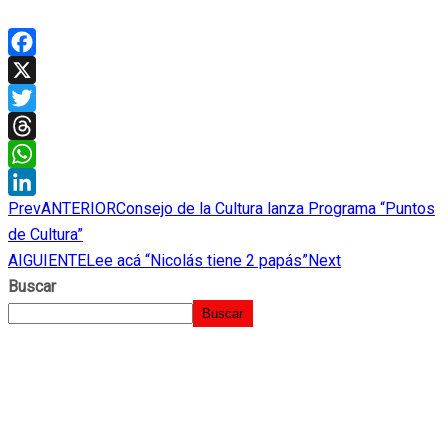
Facebook
X
Twitter
Threads
WhatsApp
Prev
ANTERIOR
Consejo de la Cultura lanza Programa “Puntos
LinkedIn
de Cultura”
AIGUIENTE
Lee acá “Nicolás tiene 2 papás”
Next
Buscar
Buscar