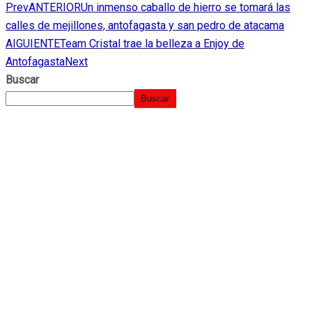
Prev
ANTERIOR
Un inmenso caballo de hierro se tomará las
LinkedIn
calles de mejillones, antofagasta y san pedro de atacama
AIGUIENTE
Team Cristal trae la belleza a Enjoy de
Antofagasta
Next
Buscar
Buscar