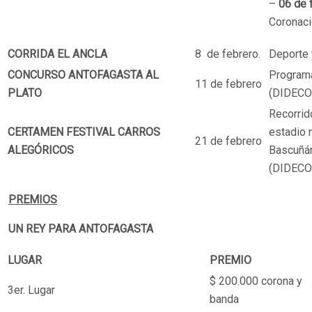
–
06 de 
Coronaci
CORRIDA EL ANCLA
8 de febrero.
Deporte 
CONCURSO ANTOFAGASTA AL
Programa
11 de febrero
PLATO
(DIDECO
Recorrid
CERTAMEN FESTIVAL CARROS
estadio 
21 de febrero
ALEGÓRICOS
Bascuñán
(DIDECO
PREMIOS
UN REY PARA ANTOFAGASTA
LUGAR
PREMIO
$ 200.000 corona y
3er. Lugar
banda