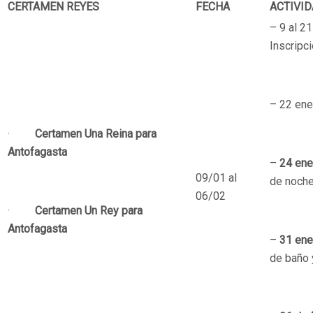
CERTAMEN REYES
FECHA
ACTIVI
– 9 al 21
Inscripc
– 22 ene
·
Certamen Una Reina para
Antofagasta
–
24 ene
09/01 al
de noche
06/02
·
Certamen Un Rey para
Antofagasta
–
31 ene
de baño y