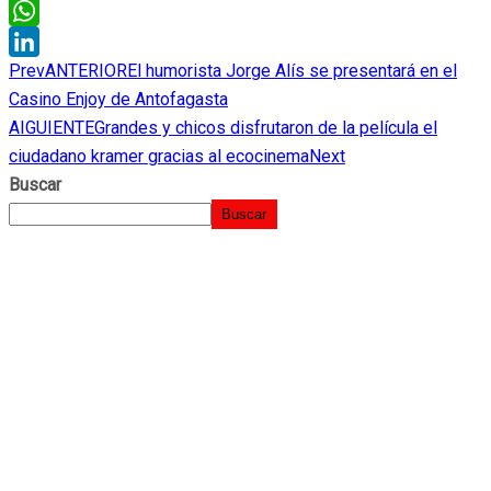
Threads
WhatsApp
Prev
ANTERIOR
El humorista Jorge Alís se presentará en el
LinkedIn
Casino Enjoy de Antofagasta
AIGUIENTE
Grandes y chicos disfrutaron de la película el
ciudadano kramer gracias al ecocinema
Next
Buscar
Buscar