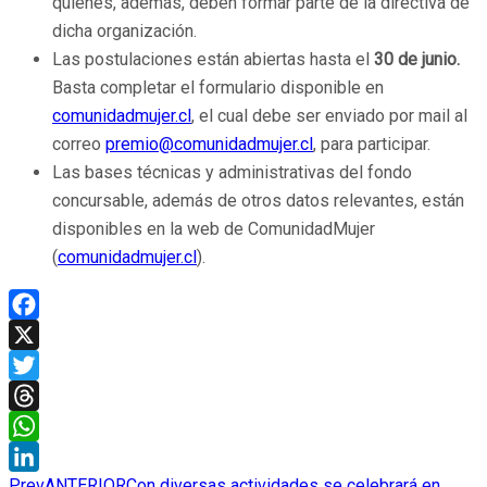
quienes, además, deben formar parte de la directiva de
dicha organización.
Las postulaciones están abiertas hasta el
30 de junio.
Basta completar el formulario disponible en
comunidadmujer.cl
, el cual debe ser enviado por mail al
correo
premio@comunidadmujer.cl
, para participar.
Las bases técnicas y administrativas del fondo
concursable, además de otros datos relevantes, están
disponibles en la web de ComunidadMujer
(
comunidadmujer.cl
).
Facebook
X
Twitter
Threads
WhatsApp
Prev
ANTERIOR
Con diversas actividades se celebrará en
LinkedIn