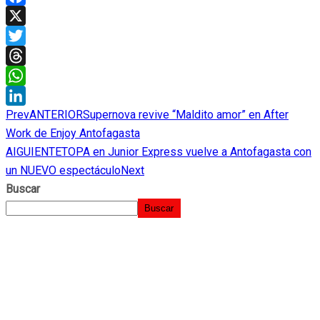
Facebook
X
Twitter
Threads
WhatsApp
Prev
ANTERIOR
Supernova revive “Maldito amor” en After
LinkedIn
Work de Enjoy Antofagasta
AIGUIENTE
TOPA en Junior Express vuelve a Antofagasta con
un NUEVO espectáculo
Next
Buscar
Buscar